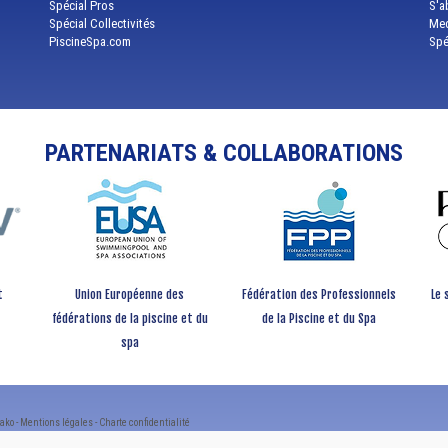
Spécial Pros
S'a
Spécial Collectivités
Med
PiscineSpa.com
Spé
PARTENARIATS & COLLABORATIONS
t
Union Européenne des
Fédération des Professionnels
Le 
fédérations de la piscine et du
de la Piscine et du Spa
spa
ako -
Mentions légales
-
Charte confidentialité