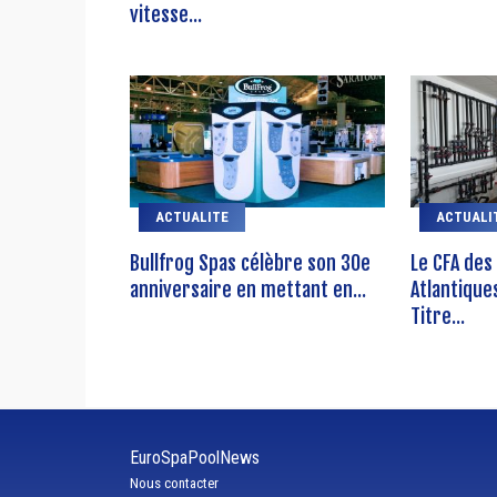
vitesse...
ACTUALITE
ACTUALI
Bullfrog Spas célèbre son 30e
Le CFA des
anniversaire en mettant en...
Atlantique
Titre...
EuroSpaPoolNews
Nous contacter