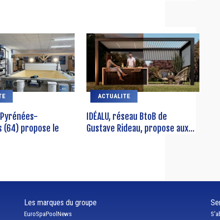
TE
ACTUALITE
 Pyrénées-
IDÉALU, réseau BtoB de
s (64) propose le
Gustave Rideau, propose aux...
Les marques du groupe
Ser
EuroSpaPoolNews
S'a