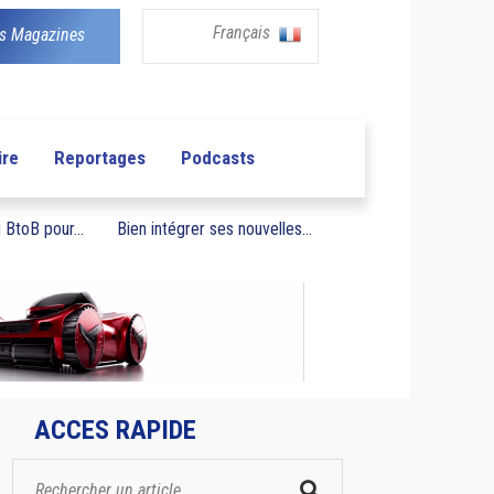
Français
s Magazines
ire
Reportages
Podcasts
BtoB pour...
Bien intégrer ses nouvelles...
ACCES RAPIDE