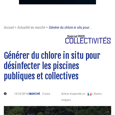
>
>
Accueil
Actualité du marché
Générer du chlore in situ pour...
Générer du chlore in situ pour
désinfecter les piscines
publiques et collectives
10/10/2019
| MARCHÉ
:
France
Article disponible en :
| Autres
langues