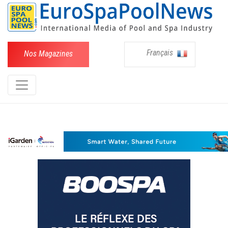
Français
Nos Magazines