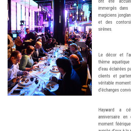
ont été accuei
immergés dans 
magiciens jonglan
et des contorsi
sirènes.
Le décor et l’a
thème aquatique 
d’eau éclairées pa
clients et parte
véritable moment
d’échanges conviv
Hayward a cél
anniversaire en 
moment féérique 
auprès d’eux à le 