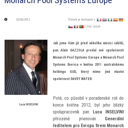
Monarch Pool Systems Europe
25/06/2012
Èlánek je dostupný v:
| Jiný Jazyk
Jak jsme Vám již před několika měsíci sdělili,
pan Alain GAZZOLA prodal své společnosti
Monarch Pool Systems Europe a Monarch Pool
Systems Iberica v květnu 2011 australskému
holdingu GUD, který mimo jiné vlastní
společnost DAVEY WATER.
Poté, co působil v poradenské roli do
konce května 2012, byl jeho blízký
Luca INSELVINI
spolupracovník pan
Luca INSELVINI
přirozeně jmenován
Generální
ředitelem pro Evropu firem Monarch