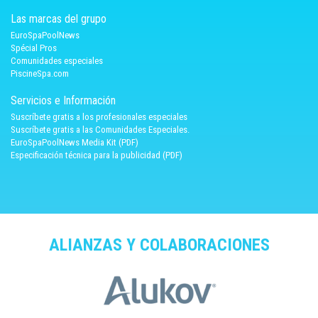
Las marcas del grupo
EuroSpaPoolNews
Spécial Pros
Comunidades especiales
PiscineSpa.com
Servicios e Información
Suscríbete gratis a los profesionales especiales
Suscríbete gratis a las Comunidades Especiales.
EuroSpaPoolNews Media Kit (PDF)
Especificación técnica para la publicidad (PDF)
ALIANZAS Y COLABORACIONES