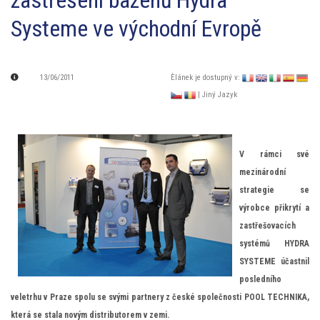
zastřešení bazénů Hydra
Systeme ve východní Evropě
13/06/2011
Èlánek je dostupný v:
| Jiný Jazyk
V rámci své
mezinárodní
strategie se
výrobce přikrytí a
zastřešovacích
systémů HYDRA
SYSTEME účastnil
posledního
veletrhu v Praze spolu se svými partnery z české společnosti POOL TECHNIKA,
která se stala novým distributorem v zemi.