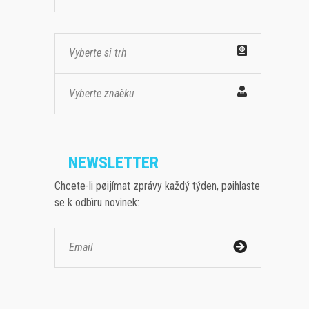
Vyberte si trh
Vyberte znaèku
NEWSLETTER
Chcete-li pøijímat zprávy každý týden, pøihlaste
se k odbìru novinek: