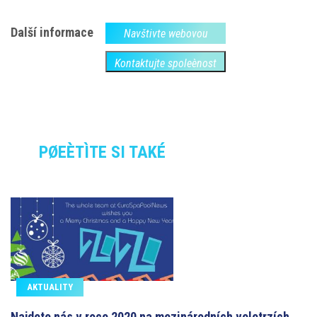
Další informace
Navštivte webovou
Kontaktujte spoleènost
PØEÈTÌTE SI TAKÉ
AKTUALITY
Najdete nás v roce 2020 na mezinárodních veletrzích