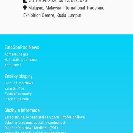
Od 10/09/2026 du 12/09/2026
Malajsie, Malaysia International Trade and
Exhibition Centre, Kuala Lumpur
EuroSpaPoolNews
Kontaktujte nás
Naše další publikace
Kdo jsme ?
Znaèky skupiny
EuroSpaPoolNews
Zvláštní Pros
Zvláštní komunity
PiscineSpa.com
Služby a informace
Zaregistrujte se bezplatnì na Special Profesionálové
Odebírejte zdarma speciální spoleènosti
EuroSpaPoolNews Media Kit (PDF)