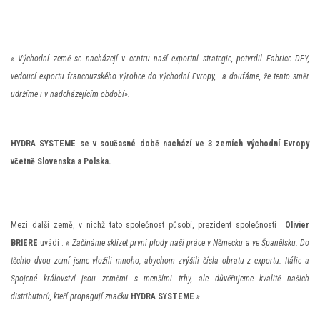
« Východní země se nacházejí v centru naší exportní strategie, potvrdil Fabrice DEY,
vedoucí exportu francouzského výrobce do východní Evropy, a doufáme, že tento směr
udržíme i v nadcházejícím období».
HYDRA SYSTEME se v současné době nachází ve 3 zemích východní Evropy
včetně Slovenska a Polska.
Mezi další země, v nichž tato společnost působí, prezident společnosti
Olivier
BRIERE
uvádí :
« Začínáme sklízet první plody naší práce v Německu a ve Španělsku. Do
těchto dvou zemí jsme vložili mnoho, abychom zvýšili čísla obratu z exportu. Itálie a
Spojené království jsou zeměmi s menšími trhy, ale důvěřujeme kvalitě našich
distributorů, kteří propagují značku
HYDRA SYSTEME
».