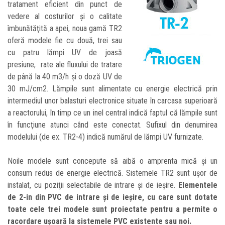
tratament eficient din punct de
vedere al costurilor şi o calitate
îmbunătăţită a apei, noua gamă TR2
oferă modele fie cu două, trei sau
cu patru lămpi UV de joasă
presiune, rate ale fluxului de tratare
de până la 40 m3/h şi o doză UV de
30 mJ/cm2. Lămpile sunt alimentate cu energie electrică prin
intermediul unor balasturi electronice situate în carcasa superioară
a reactorului, în timp ce un inel central indică faptul că lămpile sunt
în funcţiune atunci când este conectat. Sufixul din denumirea
modelului (de ex. TR2-4) indică numărul de lămpi UV furnizate.
Noile modele sunt concepute să aibă o amprenta mică şi un
consum redus de energie electrică. Sistemele TR2 sunt uşor de
instalat, cu poziţii selectabile de intrare şi de ieşire.
Elementele
de 2-in din PVC de intrare şi de ieşire, cu care sunt dotate
toate cele trei modele sunt proiectate pentru a permite o
racordare uşoară la sistemele PVC existente sau noi.