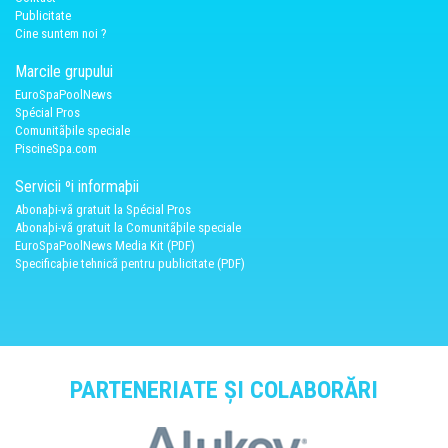
Publicitate
Cine suntem noi ?
Marcile grupului
EuroSpaPoolNews
Spécial Pros
Comunitãþile speciale
PiscineSpa.com
Servicii ºi informaþii
Abonaþi-vã gratuit la Spécial Pros
Abonaþi-vã gratuit la Comunitãþile speciale
EuroSpaPoolNews Media Kit (PDF)
Specificaþie tehnicã pentru publicitate (PDF)
PARTENERIATE ȘI COLABORĂRI