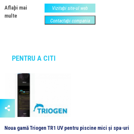
Aflaþi mai
Vizitaþi site-ul web
multe
Contactaþi compania
PENTRU A CITI
Noua gamă Triogen TR1 UV pentru piscine mici şi spa-uri