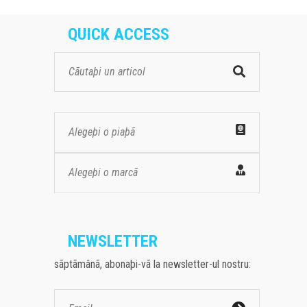
QUICK ACCESS
Alegeþi o piaþã
Alegeþi o marcã
NEWSLETTER
sãptãmânã, abonaþi-vã la newsletter-ul nostru: