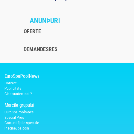
ANUNÞURI
OFERTE
DEMANDESRES
EuroSpaPoolNews
Contact
Publicitate
Cine suntem noi ?
Marcile grupului
EuroSpaPoolNews
Spécial Pros
Comunitãþile speciale
PiscineSpa.com