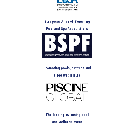
European Union of Swimming
Pool and Spa Associations
Promoting pools, hot tubs and
allied wet leisure
The leading swimming pool
and wellness event