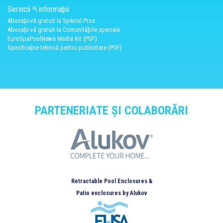
Servicii ºi informaþii
Abonaþi-vã gratuit la Spécial Pros
Abonaþi-vã gratuit la Comunitãþile speciale
EuroSpaPoolNews Media Kit (PDF)
Specificaþie tehnicã pentru publicitate (PDF)
PARTENERIATE ȘI COLABORĂRI
Retractable Pool Enclosures &
Patio enclosures by Alukov