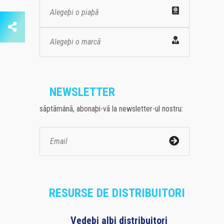
Alegeþi o piaþã
Alegeþi o marcã
NEWSLETTER
sãptãmânã, abonaþi-vã la newsletter-ul nostru:
RESURSE DE DISTRIBUITORI
Vedeþi alþi distribuitori