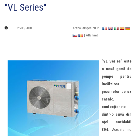
"VL Series"
23/09/2010
Articol disponibil în :
| Alte limbi
"VL Series" este
o nouă gamă de
pompe pentru
încălzirea
piscinelor de uz
casnic,
confecţionate
dintr-o cuvă din
oţel inoxidabil
304
. Aceasta nu