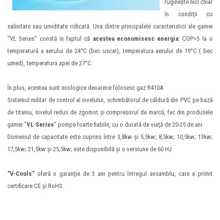
rugineşte nici chiar
în condiţii cu
salinitate sau umiditate ridicată. Una dintre principalele caracteristici ale gamei
"VL Series" constă în faptul că
acestea economisesc energia
: COP>5 la o
temperatură a aerului de 24°C (bec uscat), temperatura aerului de 19°C ( bec
umed), temperatura apei de 27°C.
În plus, acestea sunt ecologice deoarece folosesc gaz R410A
Sistemul militar de control al nivelului, schimbătorul de căldură din PVC pe bază
de titaniu, nivelul redus de zgomot şi compresorul de marcă, fac din produsele
gamei "
VL Series
" pompe foarte fiabile, cu o durată de viaţă de 20-25 de ani.
Domeniul de capacitate este cuprins între 3,8kw şi 5,5kw; 8,5kw; 10,5kw; 13kw;
17,5kw; 21,5kw şi 25,5kw; este disponibilă şi o versiune de 60 Hz
"V-Cools"
oferă o garanţie de 3 ani pentru întregul ansamblu, care a primit
certificare CE şi RoHS.