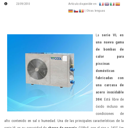
23/09/2010
Artículo disponible en :
| Otras lenguas
La
serie VL es
una nueva gama
de bombas de
calor para
piscinas
domésticas
fabricadas con
una carcasa de
acero inoxidable
304
. Está libre de
óxido incluso en
condiciones de
alto contenido en sal o humedad. Una de las principales características de la
serie VL es su capacidad de
ahorro de energía
: COP>5 con el aire a 24°C (en