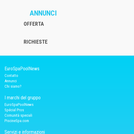
ANNUNCI
OFFERTA
RICHIESTE
EuroSpaPoolNews
Contatto
Annunci
Chi siamo?
I marchi del gruppo
EuroSpaPoolNews
Spécial Pros
Comunità speciali
PiscineSpa.com
Servizi e informazioni