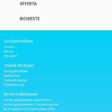
OFFERTA
RICHIESTE
EuroSpaPoolNews
Contatto
Annunci
Chi siamo?
I marchi del gruppo
EuroSpaPoolNews
Spécial Pros
Comunità speciali
PiscineSpa.com
Servizi e informazioni
Iscriviti gratuitamente a Special Pros
Iscriviti gratuitamente a Comunità speciali
Kit di supporti EuroSpaPoolNews (PDF)