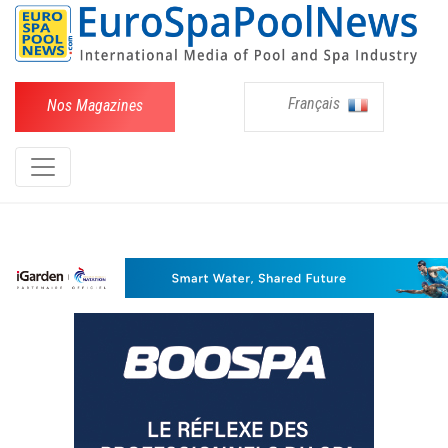
Français
Nos Magazines