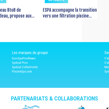
seau BtoB de
ESPA accompagne la transition
deau, propose aux...
vers une filtration piscine...
Les marques du groupe
Ser
EuroSpaPoolNews
S'a
Spécial Pros
S'a
Spécial Collectivités
Med
PiscineSpa.com
Spé
PARTENARIATS & COLLABORATIONS