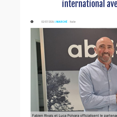
international ave
02/07/2026
| MARCHÉ
:
Italie
Fabien Rivals et Luca Polvara officialisent le partenar