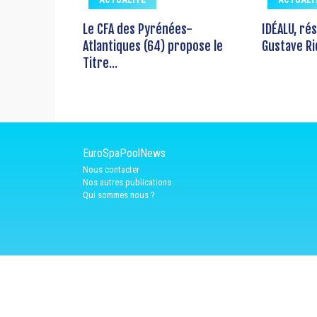
Le CFA des Pyrénées-
IDÉALU, ré
Atlantiques (64) propose le
Gustave Ri
Titre...
EuroSpaPoolNews
Nous contacter
Nos autres publications
Qui sommes nous ?