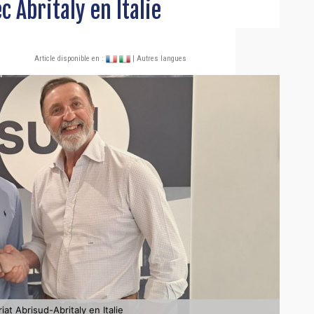
c Abritaly en Italie
Article disponible en :
| Autres langues
iat Abrisud-Abritaly en Italie