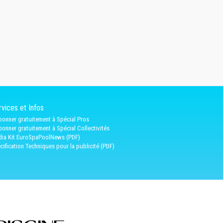
vices et Infos
bonner gratuitement à Spécial Pros
bonner gratuitement à Spécial Collectivités
ia Kit EuroSpaPoolNews (PDF)
cification Techniques pour la publicité (PDF)