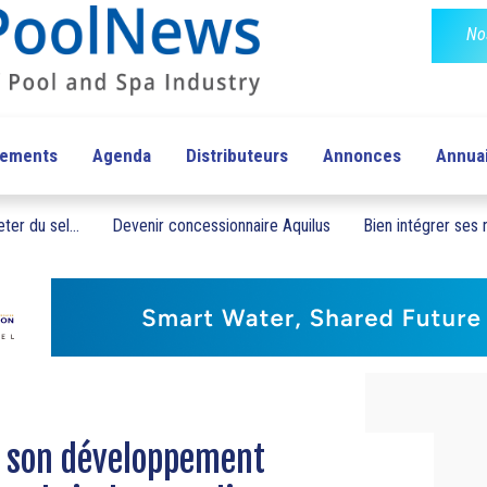
No
pements
Agenda
Distributeurs
Annonces
Annua
ter du sel...
Devenir concessionnaire Aquilus
Bien intégrer ses n
e son développement