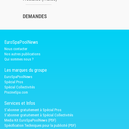
DEMANDES
EuroSpaPoolNews
Nous contacter
Nos autres publications
Qui sommes nous ?
Les marques du groupe
EuroSpaPoolNews
Spécial Pros
Spécial Collectivités
PiscineSpa.com
Services et Infos
S'abonner gratuitement à Spécial Pros
S'abonner gratuitement à Spécial Collectivités
Media Kit EuroSpaPoolNews (PDF)
Spécification Techniques pour la publicité (PDF)