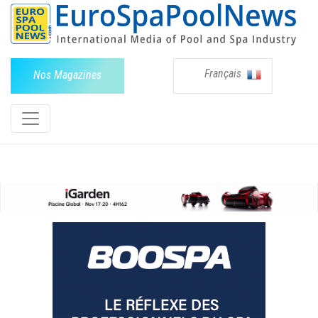
Français
Nos Magazines