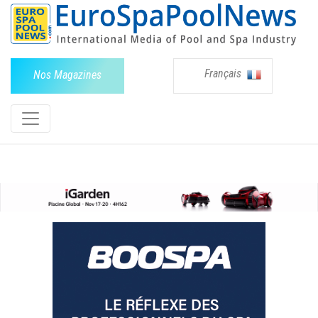
Français
Nos Magazines