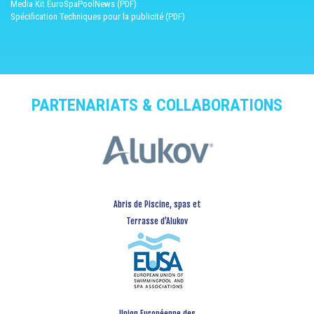
Media Kit EuroSpaPoolNews (PDF)
Spécification Techniques pour la publicité (PDF)
PARTENARIATS & COLLABORATIONS
Abris de Piscine, spas et
Terrasse d’Alukov
Union Européenne des