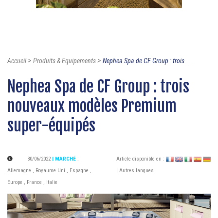
>
>
Accueil
Produits & Equipements
Nephea Spa de CF Group : trois...
Nephea Spa de CF Group : trois
nouveaux modèles Premium
super-équipés
30/06/2022
| MARCHÉ
:
Article disponible en :
Allemagne
,
Royaume Uni
,
Espagne
,
| Autres langues
Europe
,
France
,
Italie