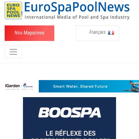
Français
Nos Magazines