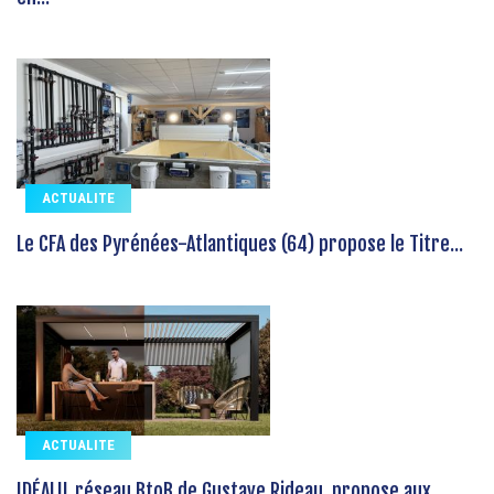
ACTUALITE
Le CFA des Pyrénées-Atlantiques (64) propose le Titre...
ACTUALITE
IDÉALU, réseau BtoB de Gustave Rideau, propose aux...