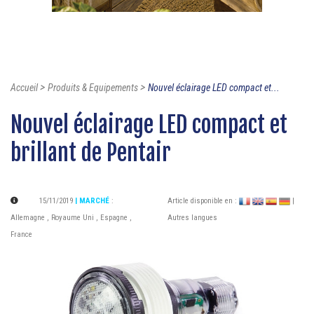
>
>
Accueil
Produits & Equipements
Nouvel éclairage LED compact et...
Nouvel éclairage LED compact et
brillant de Pentair
15/11/2019
| MARCHÉ
:
Article disponible en :
|
Allemagne
,
Royaume Uni
,
Espagne
,
Autres langues
France