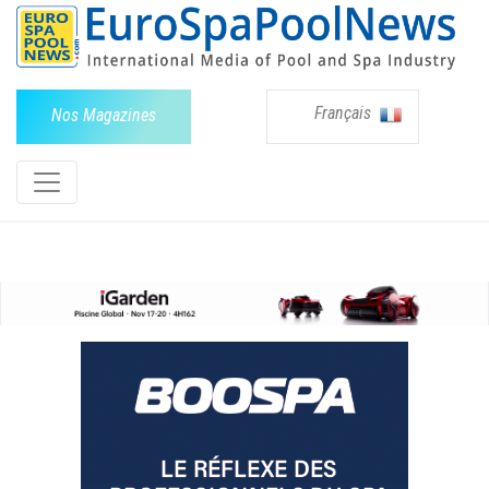
Français
Nos Magazines