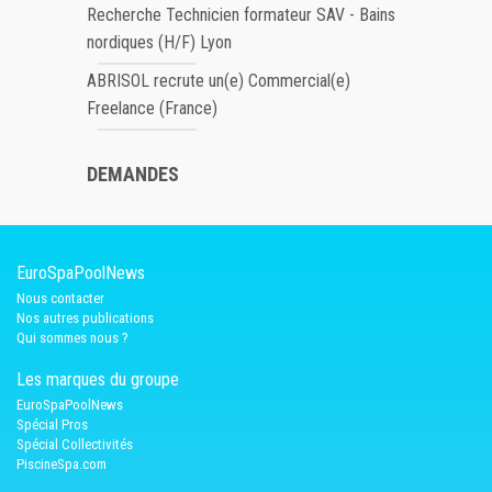
Recherche Technicien formateur SAV - Bains
nordiques (H/F) Lyon
ABRISOL recrute un(e) Commercial(e)
Freelance (France)
DEMANDES
EuroSpaPoolNews
Nous contacter
Nos autres publications
Qui sommes nous ?
Les marques du groupe
EuroSpaPoolNews
Spécial Pros
Spécial Collectivités
PiscineSpa.com