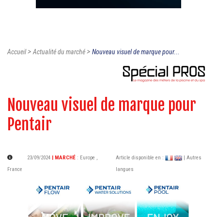
>
>
Accueil
Actualité du marché
Nouveau visuel de marque pour...
Nouveau visuel de marque pour
Pentair
23/09/2024
| MARCHÉ
:
Europe
,
Article disponible en :
| Autres
France
langues