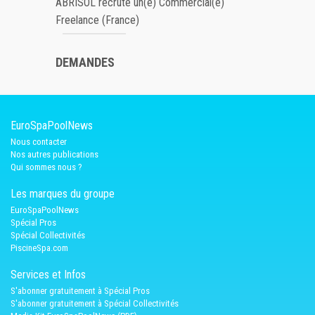
ABRISOL recrute un(e) Commercial(e)
Freelance (France)
DEMANDES
EuroSpaPoolNews
Nous contacter
Nos autres publications
Qui sommes nous ?
Les marques du groupe
EuroSpaPoolNews
Spécial Pros
Spécial Collectivités
PiscineSpa.com
Services et Infos
S'abonner gratuitement à Spécial Pros
S'abonner gratuitement à Spécial Collectivités