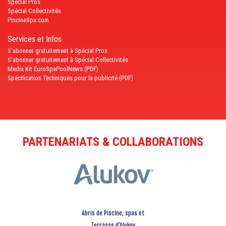
Spécial Pros
Spécial Collectivités
PiscineSpa.com
Services et Infos
S'abonner gratuitement à Spécial Pros
S'abonner gratuitement à Spécial Collectivités
Media Kit EuroSpaPoolNews (PDF)
Spécification Techniques pour la publicité (PDF)
PARTENARIATS & COLLABORATIONS
Abris de Piscine, spas et
Terrasse d’Alukov