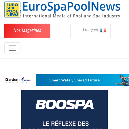
Français
Nos Magazines