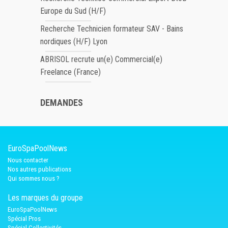
Europe du Sud (H/F)
Recherche Technicien formateur SAV - Bains
nordiques (H/F) Lyon
ABRISOL recrute un(e) Commercial(e)
Freelance (France)
DEMANDES
EuroSpaPoolNews
Nous contacter
Nos autres publications
Qui sommes nous ?
Les marques du groupe
EuroSpaPoolNews
Spécial Pros
Spécial Collectivités