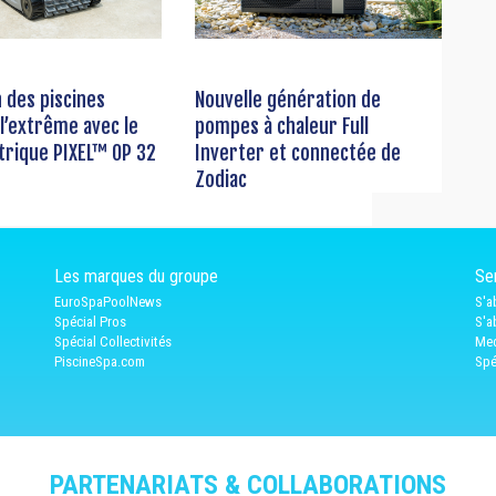
n des piscines
Nouvelle génération de
 l’extrême avec le
pompes à chaleur Full
trique PIXEL™ OP 32
Inverter et connectée de
Zodiac
Les marques du groupe
Ser
EuroSpaPoolNews
S'a
Spécial Pros
S'a
Spécial Collectivités
Med
PiscineSpa.com
Spé
PARTENARIATS & COLLABORATIONS