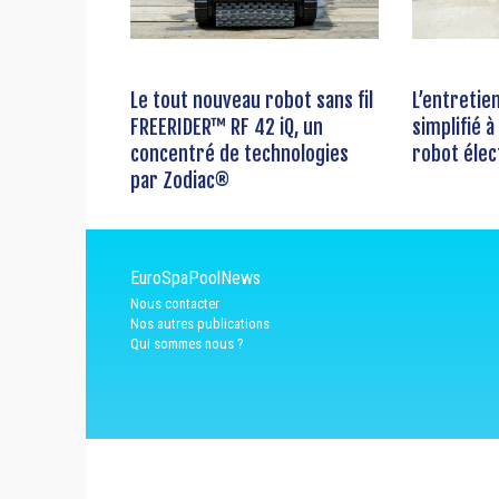
Le tout nouveau robot sans fil
L’entretie
FREERIDER™ RF 42 iQ, un
simplifié à
concentré de technologies
robot élec
par Zodiac®
EuroSpaPoolNews
Nous contacter
Nos autres publications
Qui sommes nous ?