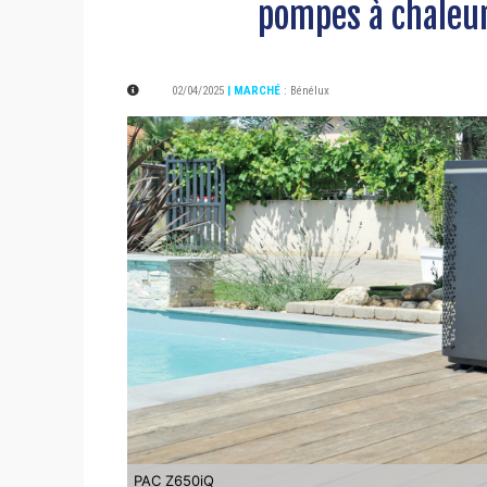
pompes à chaleur
02/04/2025
| MARCHÉ
:
Bénélux
PAC Z650iQ