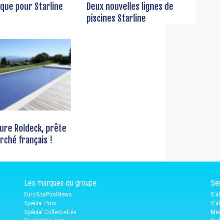
ique pour Starline
Deux nouvelles lignes de
piscines Starline
ure Roldeck, prête
rché français !
Les marques du groupe
Ser
EuroSpaPoolNews
S'a
Spécial Pros
S'a
Spécial Collectivités
Med