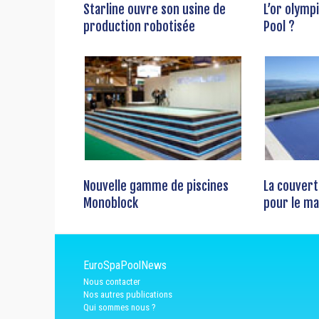
Starline ouvre son usine de
L’or olymp
production robotisée
Pool ?
Nouvelle gamme de piscines
La couvert
Monoblock
pour le ma
EuroSpaPoolNews
Nous contacter
Nos autres publications
Qui sommes nous ?