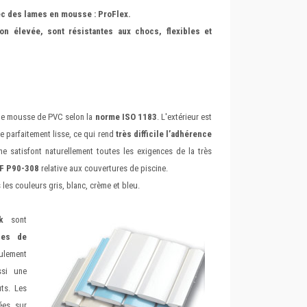
c des lames en mousse : ProFlex.
on élevée, sont résistantes aux chocs, flexibles et
 de mousse de PVC selon la
norme ISO 1183
. L'extérieur est
e parfaitement lisse, ce qui rend
très difficile l’adhérence
ne satisfont naturellement toutes les exigences de la très
NF P90-308
relative aux couvertures de piscine.
les couleurs gris, blanc, crème et bleu.
k
sont
les de
ulement
ssi une
uts. Les
ées sur