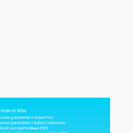
vices et Infos
bonner gratuitement à Spécial Pros
bonner gratuitement à Spécial Collectivités
ia Kit EuroSpaPoolNews (PDF)