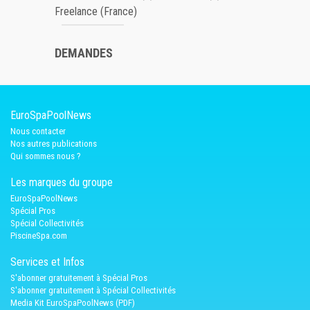
Freelance (France)
DEMANDES
EuroSpaPoolNews
Nous contacter
Nos autres publications
Qui sommes nous ?
Les marques du groupe
EuroSpaPoolNews
Spécial Pros
Spécial Collectivités
PiscineSpa.com
Services et Infos
S'abonner gratuitement à Spécial Pros
S'abonner gratuitement à Spécial Collectivités
Media Kit EuroSpaPoolNews (PDF)