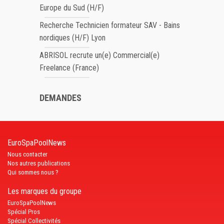
Europe du Sud (H/F)
Recherche Technicien formateur SAV - Bains
nordiques (H/F) Lyon
ABRISOL recrute un(e) Commercial(e)
Freelance (France)
DEMANDES
EuroSpaPoolNews
Nous contacter
Nos autres publications
Qui sommes nous ?
Les marques du groupe
EuroSpaPoolNews
Spécial Pros
Spécial Collectivités