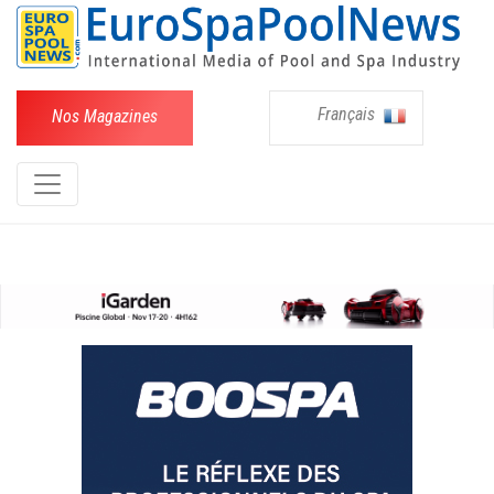
Français
Nos Magazines