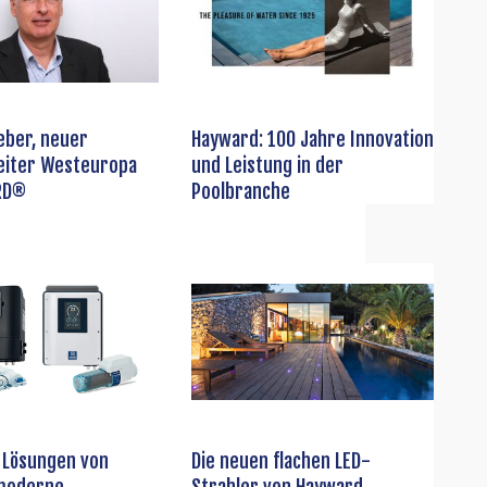
eber, neuer
Hayward: 100 Jahre Innovation
leiter Westeuropa
und Leistung in der
RD®
Poolbranche
 Lösungen von
Die neuen flachen LED-
moderne
Strahler von Hayward