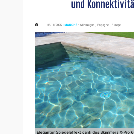
und Konnektivitä
03/10/2025
| MARCHÉ
:
Allemagne
,
Espagne
,
Europe
Eleganter Spiegeleffekt dank des Skimmers X-Pro 