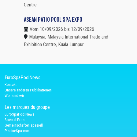
Centre
ASEAN PATIO POOL SPA EXPO
Vom 10/09/2026 bis 12/09/2026
Malaysia, Malaysia International Trade and
Exhibition Centre, Kuala Lumpur
EuroSpaPoolNews
Kontakt
Unsere anderen Publikationen
Wer sind wir
Les marques du groupe
EuroSpaPoolNews
Spécial Pros
Gemeinschaften speziell
PiscineSpa.com