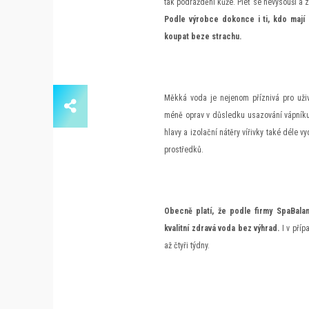
tak podráždění kůže. Pleť se nevysouší a z
Podle výrobce dokonce i ti, kdo mají 
koupat beze strachu.
Měkká voda je nejenom příznivá pro uži
méně oprav v důsledku usazování vápníku 
hlavy a izolační nátěry vířivky také déle 
prostředků.
Obecně platí, že podle firmy SpaBalan
kvalitní zdravá voda bez výhrad.
I v příp
až čtyři týdny.