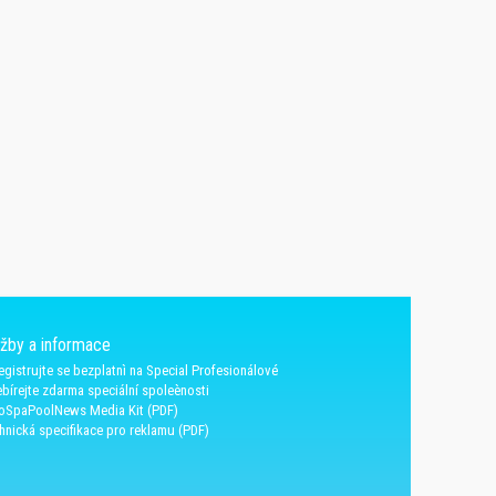
užby a informace
egistrujte se bezplatnì na Special Profesionálové
bírejte zdarma speciální spoleènosti
oSpaPoolNews Media Kit (PDF)
hnická specifikace pro reklamu (PDF)