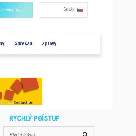
Cesky
še èasopisy
aný
Adresáø
Zprávy
RYCHLÝ PØÍSTUP