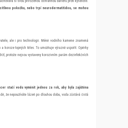
achovává si svou přirozenou ochrannou bariéru proti kyselosti.
citlivou pokožku, nebo trpí neurodermatitidou, se mohou
vatele, ale i pro technologii. Méně vodního kamene znamená
a koroze topných těles. To umožňuje výrazně uspořit. Opěrky
vydrží, protože nejsou vystaveny korozivním parám dezinfekčních
cer stačí vodu vyměnit jednou za rok, aby byla zajištěna
adě, že nepoužíváte lázeň po dlouhou dobu, voda zůstává čistá