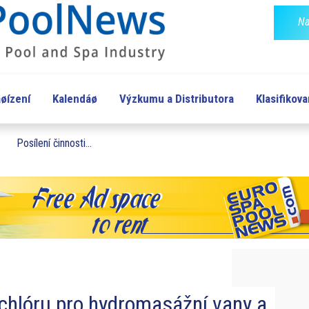
Na
øízení
Kalendáø
Výzkumu a Distributora
Klasifikov
Posílení činnosti...
chlóru pro hydromasážní vany a