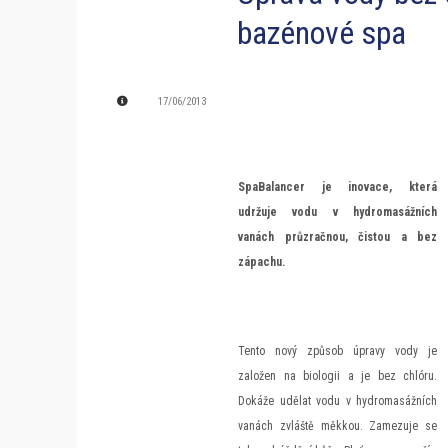
bazénové spa
17/06/2013
SpaBalancer je inovace, která
udržuje vodu v hydromasážních
vanách průzračnou, čistou a bez
zápachu.
Tento nový způsob úpravy vody je
založen na biologii a je bez chlóru.
Dokáže udělat vodu v hydromasážních
vanách zvláště měkkou. Zamezuje se