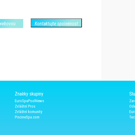
 webovou
Kontaktujte spoleènost
Znaèky skupiny
Sl
EuroSpaPoolNews
Zar
Zvláštní Pros
Ode
Zvláštní komunity
Eur
PiscineSpa.com
Tec