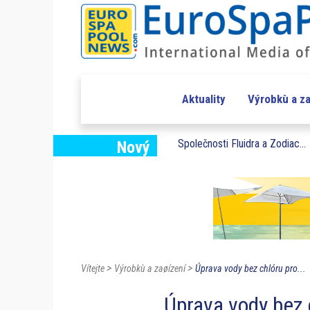
Aktuality
Výrobkù a za
Společnosti Fluidra a Zodiac...
Nový
>
>
Vítejte
Výrobkù a zaøízení
Úprava vody bez chlóru pro...
Úprava vody bez 