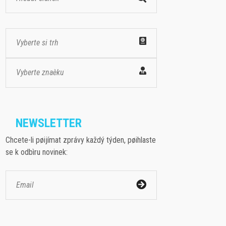
Vyberte si trh
Vyberte znaèku
NEWSLETTER
Chcete-li pøijímat zprávy každý týden, pøihlaste
se k odbìru novinek: