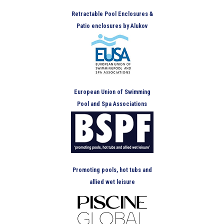
Retractable Pool Enclosures &
Patio enclosures by Alukov
European Union of Swimming
Pool and Spa Associations
Promoting pools, hot tubs and
allied wet leisure