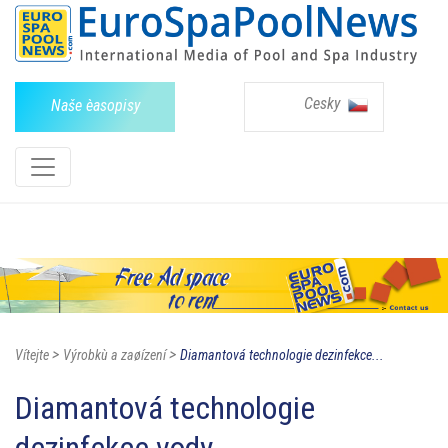
Cesky
Naše èasopisy
>
>
Vítejte
Výrobkù a zaøízení
Diamantová technologie dezinfekce...
Diamantová technologie