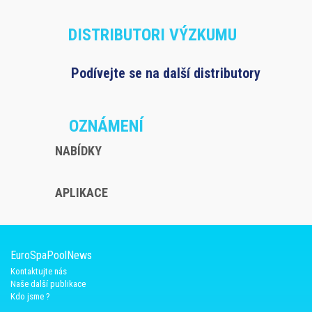
DISTRIBUTORI VÝZKUMU
Podívejte se na další distributory
OZNÁMENÍ
NABÍDKY
APLIKACE
EuroSpaPoolNews
Kontaktujte nás
Naše další publikace
Kdo jsme ?