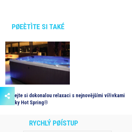
PØEÈTÌTE SI TAKÉ
Dopřejte si dokonalou relaxaci s nejnovějšími vířivkami
značky Hot Spring®
RYCHLÝ PØÍSTUP