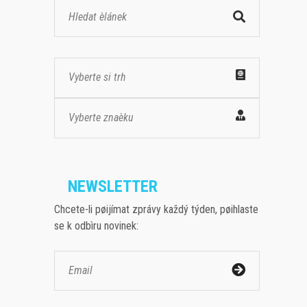
Vyberte si trh
Vyberte znaèku
NEWSLETTER
Chcete-li pøijímat zprávy každý týden, pøihlaste
se k odbìru novinek: