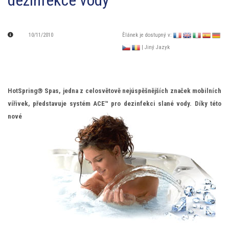
dezinfekce vody
10/11/2010
Èlánek je dostupný v:
| Jiný Jazyk
HotSpring® Spas,
jedna z celosvětově nejúspěšnějších značek mobilních
vířivek, představuje systém ACE™ pro dezinfekci slané vody.
Díky této
nové