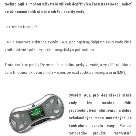
technologii si mohou uživatelé vířivek dopřát více času na relaxaci, neboť
se už nemusí tolik starat o údržbu kvality vody.
Jak systém funguje?
Je-li diamantová elektroda systému ACE pod napětím, štěpí molekuly vody, čímž
vzniká aktivní kyslík s vysokým energetickým potenciálem.
Tento kyslík se poté váže se solí a s dalšími prvky ve vodě, a vytváří tak chlor a
další tři účinná oxidační činidla – ozon, peroxid vodíku a monopersíran (MPS).
Systém ACE pro dezinfekci slané
vody lze snadno řídit
prostřednictvím intuitivních a dobře
ovladatelných menu umístěných na
kontrolním panelu vany.
Pomocí
testovacího proužku FreshWater™