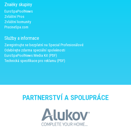
Znaèky skupiny
EuroSpaPoolNews
Zvláštní Pros
Zvláštní komunity
PiscineSpa.com
Služby a informace
Zaregistrujte se bezplatnì na Special Profesionálové
Odebírejte zdarma speciální spoleènosti
EuroSpaPoolNews Media Kit (PDF)
Technická specifikace pro reklamu (PDF)
PARTNERSTVÍ A SPOLUPRÁCE