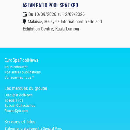
ASEAN PATIO POOL SPA EXPO
Du 10/09/2026 au 12/09/2026
Malaisie, Malaysia International Trade and
Exhibition Centre, Kuala Lumpur
EuroSpaPoolNews
Nous contacter
Nos autres publications
Qui sommes nous ?
Les marques du groupe
EuroSpaPoolNews
Spécial Pros
Spécial Collectivités
PiscineSpa.com
Services et Infos
S'abonner gratuitement à Spécial Pros