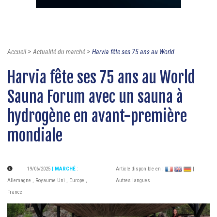
>
>
Accueil
Actualité du marché
Harvia fête ses 75 ans au World...
Harvia fête ses 75 ans au World
Sauna Forum avec un sauna à
hydrogène en avant-première
mondiale
19/06/2025
| MARCHÉ
:
Article disponible en :
|
Allemagne
,
Royaume Uni
,
Europe
,
Autres langues
France