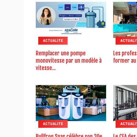
ACTUALITE
ACTUALI
Remplacer une pompe
Les profes
monovitesse par un modèle à
former au 
vitesse...
ACTUALITE
ACTUALI
Bullfrog Spas célèbre son 30e
Le CFA des