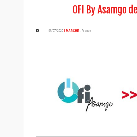
OFI By Asamgo de
09/07/2020
| MARCHÉ
:
France