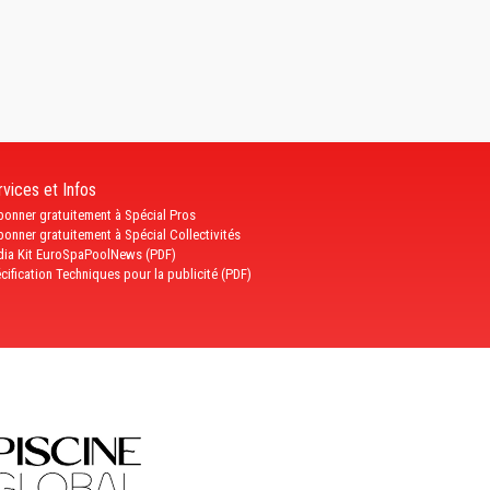
vices et Infos
bonner gratuitement à Spécial Pros
bonner gratuitement à Spécial Collectivités
ia Kit EuroSpaPoolNews (PDF)
cification Techniques pour la publicité (PDF)