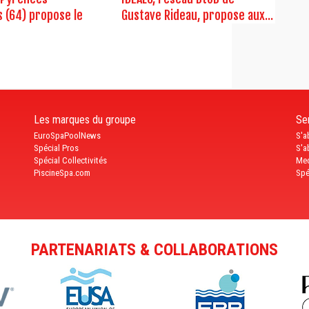
s (64) propose le
Gustave Rideau, propose aux...
Les marques du groupe
Ser
EuroSpaPoolNews
S'a
Spécial Pros
S'a
Spécial Collectivités
Med
PiscineSpa.com
Spé
PARTENARIATS & COLLABORATIONS