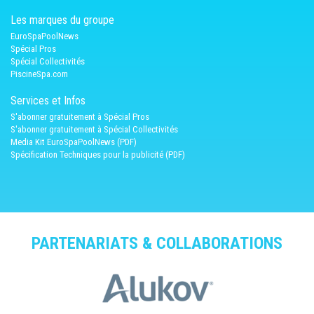
Les marques du groupe
EuroSpaPoolNews
Spécial Pros
Spécial Collectivités
PiscineSpa.com
Services et Infos
S'abonner gratuitement à Spécial Pros
S'abonner gratuitement à Spécial Collectivités
Media Kit EuroSpaPoolNews (PDF)
Spécification Techniques pour la publicité (PDF)
PARTENARIATS & COLLABORATIONS