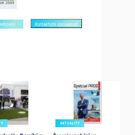
 webovou
Kontaktujte spoleènost
TY
AKTUALITY