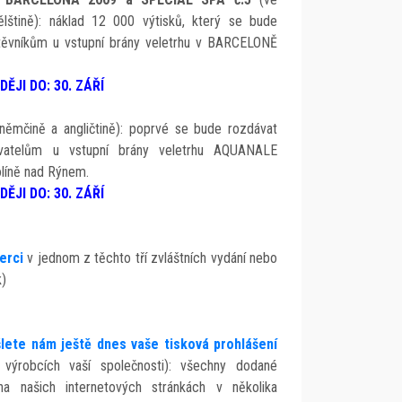
nělštině): náklad 12 000 výtisků, který se bude
těvníkům u vstupní brány veletrhu v BARCELONĚ
JI DO: 30. ZÁŘÍ
 němčině a angličtině): poprvé se bude rozdávat
vatelům u vstupní brány veletrhu AQUANALE
olíně nad Rýnem.
JI DO: 30. ZÁŘÍ
erci
v jednom z těchto tří zvláštních vydání nebo
k)
lete nám ještě dnes vaše tisková prohlášení
h výrobcích vaší společnosti): všechny dodané
a našich internetových stránkách v několika