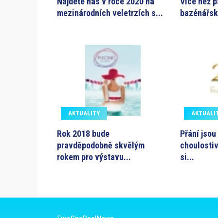
Najdete nás v roce 2020 na
Více než 
mezinárodních veletrzích s...
bazénářsk
AKTUALITY
AKTUALI
Rok 2018 bude
Přání jsou
pravděpodobně skvělým
choulosti
rokem pro výstavu...
si...