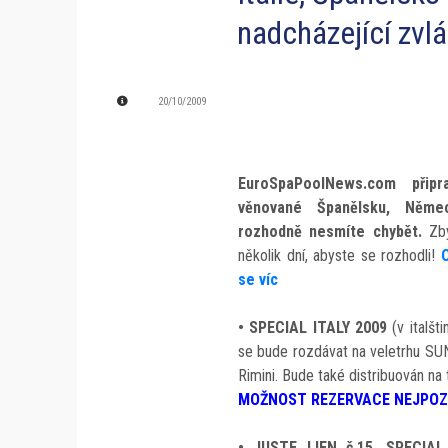
nadcházející zvlá
20/10/2009
EuroSpaPoolNews.com připra
věnované Španělsku, Němec
rozhodně nesmíte chybět.
Zb
několik dní, abyste se rozhodli!
se víc
•
SPECIAL ITALY 2009
(v italšti
se bude rozdávat na veletrhu SUN
Rimini. Bude také distribuován na t
MOŽNOST REZERVACE NEJPOZDĚ
•
JUSTE LIEN č.15, SPECI