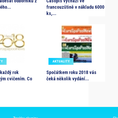
padesát odborníků z
Časopis vychází ve
ého...
francouzštině v nákladu 6000
ks,...
TY
AKTUALITY
 každý rok
Spočátkem roku 2018 vás
vým cvičením. Co
čeká několik vydání...