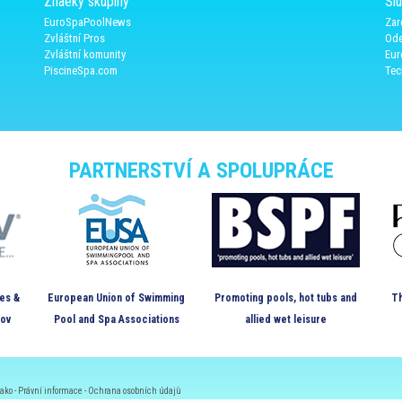
Znaèky skupiny
Sl
EuroSpaPoolNews
Zar
Zvláštní Pros
Ode
Zvláštní komunity
Eur
PiscineSpa.com
Tec
PARTNERSTVÍ A SPOLUPRÁCE
es &
European Union of Swimming
Promoting pools, hot tubs and
Th
kov
Pool and Spa Associations
allied wet leisure
ako -
Právní informace
-
Ochrana osobních údajù