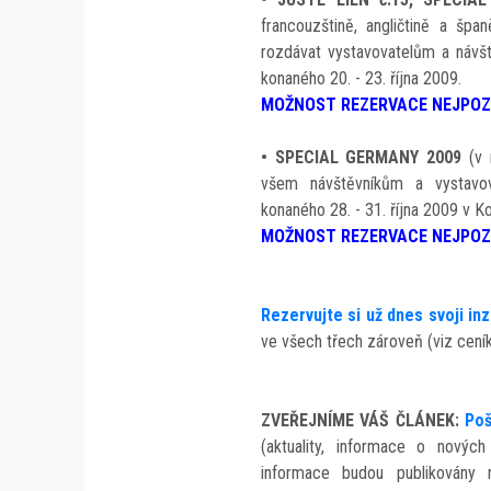
francouzštině, angličtině a špa
rozdávat vystavovatelům a návš
konaného 20. - 23. října 2009.
MOŽNOST REZERVACE NEJPOZDĚ
•
SPECIAL GERMANY 2009
(v
všem návštěvníkům a vystavo
konaného 28. - 31. října 2009 v K
MOŽNOST REZERVACE NEJPOZDĚ
Rezervujte si už dnes svoji inz
ve všech třech zároveň (viz cení
ZVEŘEJNÍME VÁŠ ČLÁNEK:
Poš
(aktuality, informace o novýc
informace budou publikovány n