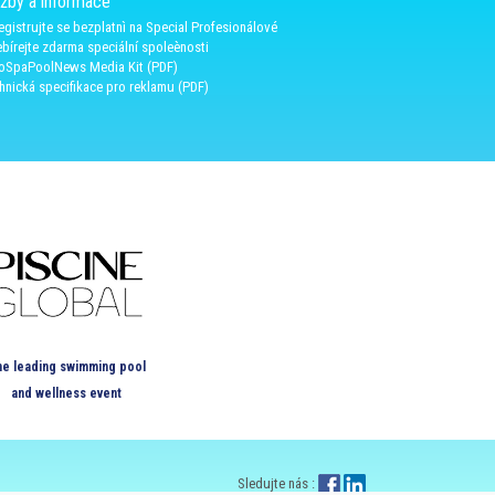
užby a informace
egistrujte se bezplatnì na Special Profesionálové
bírejte zdarma speciální spoleènosti
oSpaPoolNews Media Kit (PDF)
hnická specifikace pro reklamu (PDF)
e leading swimming pool
and wellness event
Sledujte nás :