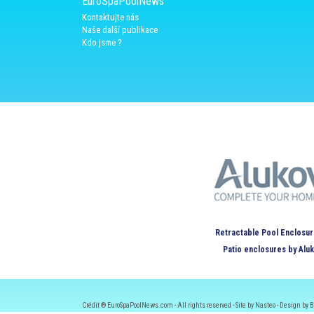
EuroSpaPoolNews
Kontaktujte nás
Naše další publikace
Kdo jsme ?
Retractable Pool Enclosur
Patio enclosures by Alu
Crédit ® EuroSpaPoolNews.com - All rights reserved - Site by Nasteo - Design by B