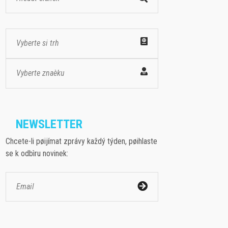
Vyberte si trh
Vyberte znaèku
NEWSLETTER
Chcete-li pøijímat zprávy každý týden, pøihlaste
se k odbìru novinek: