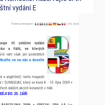
štní vydání E
Èlánek je dostupný v:
| Jiný Jazyk
vuje tři zvláštní vydání
ku a Itálii, ve kterých
ývá vám však jen posledních
Obraťte se na nás a dozvíte
ně a angličtině): tento magazín
 / SUNAQUAE, který se koná 8. - 10. října 2009 v
řech dalších akcích konaných v Itálii.
JI DO: 25. ZÁŘÍ
AL BARCELONA 2009 a SPECIAL SPA č.5
(ve