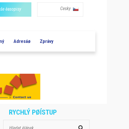
Cesky
še èasopisy
aný
Adresáø
Zprávy
RYCHLÝ PØÍSTUP