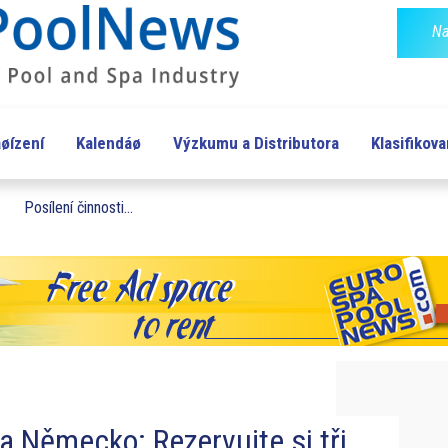
Na
øízení
Kalendáø
Výzkumu a Distributora
Klasifikov
Posílení činnosti...
 a Německo: Rezervujte si tři