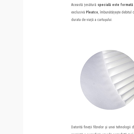
Această țesătură
specială este formată d
exclusivă
Pleatco
, îmbunătățește debitul 
durata de viață a cartușului.
Datorită fineții fibrelor și unei tehnologii