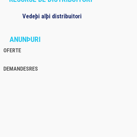
Vedeþi alþi distribuitori
ANUNÞURI
OFERTE
DEMANDESRES