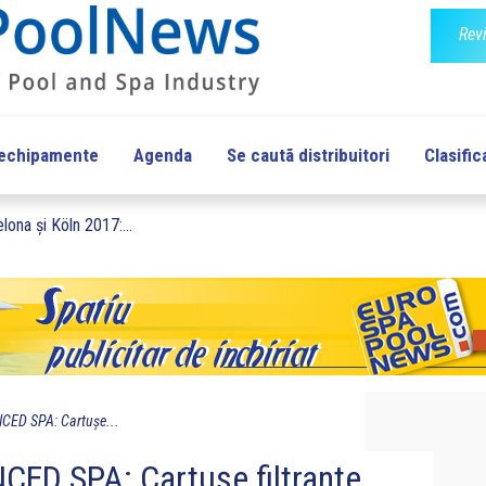
Rev
 echipamente
Agenda
Se cautã distribuitori
Clasific
lona și Köln 2017:...
ED SPA: Cartușe...
D SPA: Cartușe filtrante