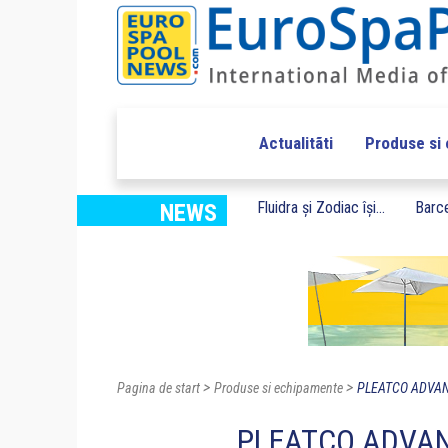
Actualitãti
Produse si
Fluidra și Zodiac își...
Barce
NEWS
>
>
Pagina de start
Produse si echipamente
PLEATCO ADVANC
PLEATCO ADVANCE