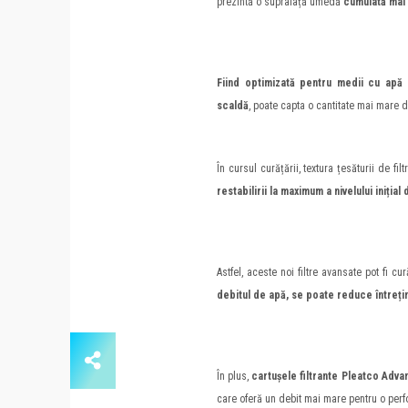
prezintă o suprafață umedă
cumulată mai
Fiind optimizată pentru medii cu apă
scaldă
, poate capta o cantitate mai mare de 
În cursul curățării, textura țesăturii de fi
restabilirii la maximum a nivelului inițial
Astfel, aceste noi filtre avansate pot fi cu
debitul de apă, se poate reduce întreț
În plus,
cartușele filtrante Pleatco Adv
care oferă un debit mai mare pentru o perfo