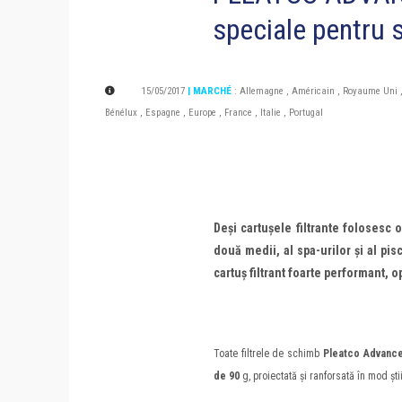
speciale pentru s
15/05/2017
| MARCHÉ
:
Allemagne
,
Américain
,
Royaume Uni
Bénélux
,
Espagne
,
Europe
,
France
,
Italie
,
Portugal
Deși cartușele filtrante folosesc
două medii, al spa-urilor și al pis
cartuș filtrant foarte performant, o
Toate filtrele de schimb
Pleatco Advanc
de 90
g, proiectată și ranforsată în mod știi