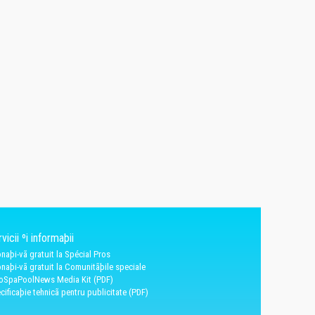
vicii ºi informaþii
naþi-vã gratuit la Spécial Pros
naþi-vã gratuit la Comunitãþile speciale
oSpaPoolNews Media Kit (PDF)
cificaþie tehnicã pentru publicitate (PDF)