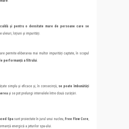
 mare
.
 caldă și pentru o densitate mare de persoane care se
uleiuri, loțiuni și impurități.
ltrare permite eliberarea mai multor impurități captate, în scopul
 de performanță a filtrului
.
rățate simplu și eficace și, în consecință,
se poate îmbunătăți
inerea
și se pot prelungi intervalele între două curățări.
anced Spa
sunt proiectate în jurul unui nucleu,
Free Flow Core
,
rmanță energică a jeturilor spa-ului.