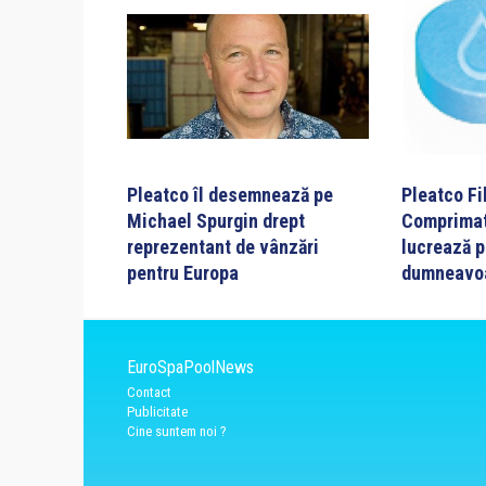
Pleatco îl desemnează pe
Pleatco Fi
Michael Spurgin drept
Comprimat
reprezentant de vânzări
lucrează p
pentru Europa
dumneavo
EuroSpaPoolNews
Contact
Publicitate
Cine suntem noi ?