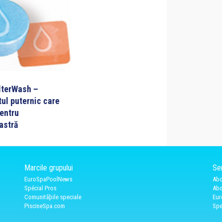
lterWash –
ul puternic care
entru
astră
Marcile grupului
Ser
EuroSpaPoolNews
Abo
Spécial Pros
Abo
Comunitãþile speciale
Eur
PiscineSpa.com
Spe