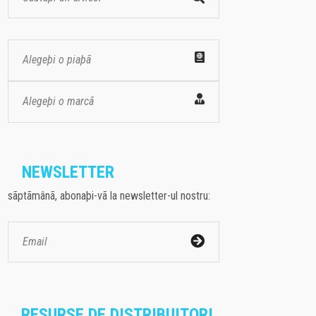
Alegeþi o piaþã
Alegeþi o marcã
NEWSLETTER
sãptãmânã, abonaþi-vã la newsletter-ul nostru:
RESURSE DE DISTRIBUITORI