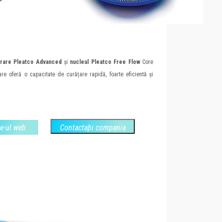
ltrare Pleatco Advanced
și
nucleul Pleatco Free Flow
Core
re oferă o capacitate de curățare rapidă, foarte eficientă și
te-ul web
Contactaþi compania