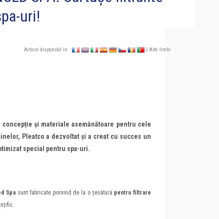
pa-uri!
,
Articol disponibil în :
| Alte limbi
 o concepție și materiale asemănătoare pentru cele
cinelor, Pleatco a dezvoltat și a creat cu succes un
ptimizat special pentru spa-uri.
ed Spa
sunt fabricate pornind de la o țesătură
pentru filtrare
nțific.