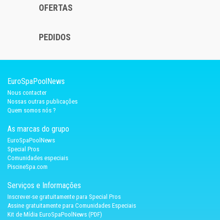
OFERTAS
PEDIDOS
EuroSpaPoolNews
Nous contacter
Nossas outras publicações
Quem somos nós ?
As marcas do grupo
EuroSpaPoolNews
Special Pros
Comunidades especiais
PiscineSpa.com
Serviços e Informações
Inscrever-se gratuitamente para Special Pros
Assine gratuitamente para Comunidades Especiais
Kit de Mídia EuroSpaPoolNews (PDF)