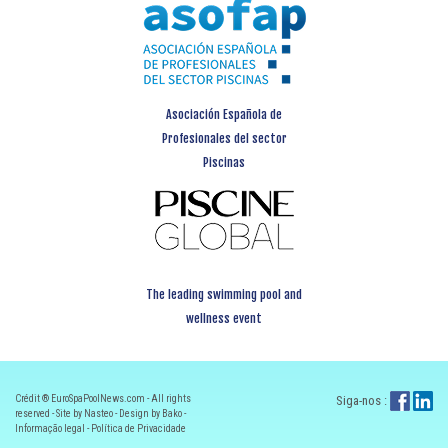
Asociación Española de
Profesionales del sector
Piscinas
The leading swimming pool and
wellness event
Crédit ® EuroSpaPoolNews.com - All rights
Siga-nos :
reserved - Site by Nasteo - Design by Bako -
Informação legal
-
Política de Privacidade