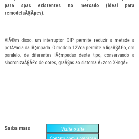
para spas existentes no mercado (ideal para
remodelaÃ§Ãµes).
AlÃ©m disso, um interruptor DIP permite reduzir a metade a
potÃªncia da lÃ¢mpada. O modelo 12Vca permite a ligaÃ§Ã£o, em
paralelo, de diferentes lÃ¢mpadas deste tipo, conservando a
sincronizaÃ§Ã£o de cores, graÃ§as ao sistema Â«zero X-ingÂ».
Saiba mais
Visite o site
Contato com a empresa