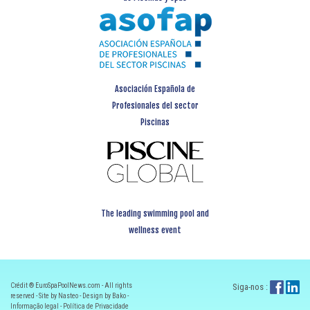
Asociación Española de
Profesionales del sector
Piscinas
The leading swimming pool and
wellness event
Crédit ® EuroSpaPoolNews.com - All rights
Siga-nos :
reserved - Site by Nasteo - Design by Bako -
Informação legal
-
Política de Privacidade