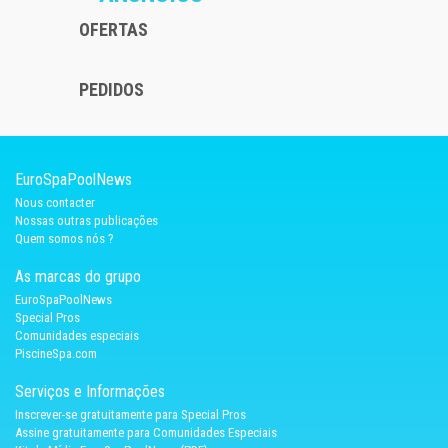
OFERTAS
PEDIDOS
EuroSpaPoolNews
Nous contacter
Nossas outras publicações
Quem somos nós ?
As marcas do grupo
EuroSpaPoolNews
Special Pros
Comunidades especiais
PiscineSpa.com
Serviços e Informações
Inscrever-se gratuitamente para Special Pros
Assine gratuitamente para Comunidades Especiais