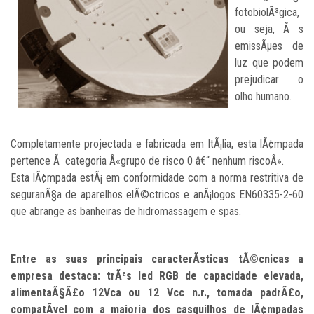
fotobiolÃ³gica,
ou seja, Ã s
emissÃµes de
luz que podem
prejudicar o
olho humano.
Completamente projectada e fabricada em ItÃ¡lia, esta lÃ¢mpada
pertence Ã categoria Â«grupo de risco 0 â€“ nenhum riscoÂ».
Esta lÃ¢mpada estÃ¡ em conformidade com a norma restritiva de
seguranÃ§a de aparelhos elÃ©ctricos e anÃ¡logos EN60335-2-60
que abrange as banheiras de hidromassagem e spas.
Entre as suas principais caracterÃ­sticas tÃ©cnicas a
empresa destaca: trÃªs led RGB de capacidade elevada,
alimentaÃ§Ã£o 12Vca ou 12 Vcc n.r., tomada padrÃ£o,
compatÃ­vel com a maioria dos casquilhos de lÃ¢mpadas