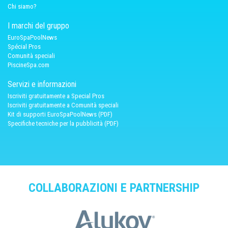
Chi siamo?
I marchi del gruppo
EuroSpaPoolNews
Spécial Pros
Comunità speciali
PiscineSpa.com
Servizi e informazioni
Iscriviti gratuitamente a Special Pros
Iscriviti gratuitamente a Comunità speciali
Kit di supporti EuroSpaPoolNews (PDF)
Specifiche tecniche per la pubblicità (PDF)
COLLABORAZIONI E PARTNERSHIP