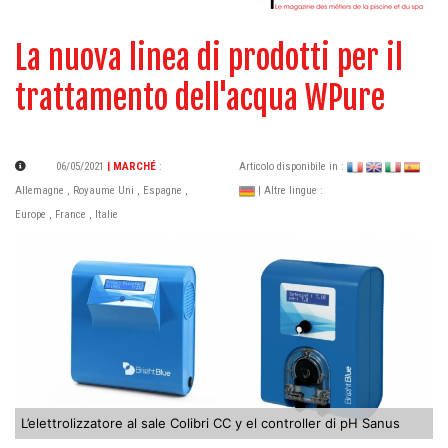
La nuova linea di prodotti per il
trattamento dell'acqua WPure
06/05/2021
| MARCHÉ
:
Articolo disponibile in :
Allemagne
,
Royaume Uni
,
Espagne
,
| Altre lingue :
Europe
,
France
,
Italie
L’elettrolizzatore al sale Colibri CC y el controller di pH Sanus