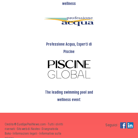
wellness
Professione Acqua, Esperti di
Piscine
The leading swimming pool and
wellness event
Credito ® EuroSpaPoolNews.com - Tutti i diritti
Seguici :
riservati - Sito web di Nasteo - Disegnato da
Bako -
Informazioni legali
-
Informativa sulla