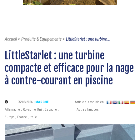
>
>
Accueil
Produits & Equipements
LittleStarlet : une turbine...
LittleStarlet : une turbine
compacte et efficace pour la nage
à contre-courant en piscine
05/05/2026
| MARCHÉ
:
Article disponible en :
Allemagne
,
Royaume Uni
,
Espagne
,
| Autres langues
Europe
,
France
,
Italie