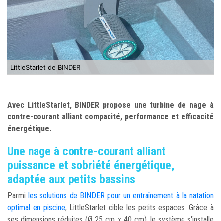
LittleStarlet de BINDER
Avec LittleStarlet, BINDER propose une turbine de nage à
contre-courant alliant compacité, performance et efficacité
énergétique.
Une nage à contre-courant alliant
puissance et sobriété énergétique,
adaptée aux petits bassins
Parmi
les solutions de BINDER pour un entraînement à la natation
optimal en piscine
, LittleStarlet cible les petits espaces. Grâce à
ses dimensions réduites (Ø 25 cm x 40 cm), le système s'installe