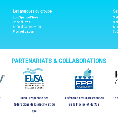
Les marques du groupe
Ser
EuroSpaPoolNews
S'a
Spécial Pros
S'a
Spécial Collectivités
Med
PiscineSpa.com
Spé
PARTENARIATS & COLLABORATIONS
t
Union Européenne des
Fédération des Professionnels
Le 
fédérations de la piscine et du
de la Piscine et du Spa
spa