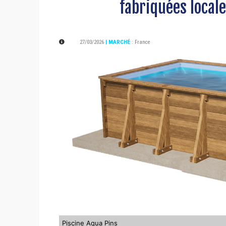
fabriquées local
27/03/2026
| MARCHÉ
:
France
Piscine Aqua Pins