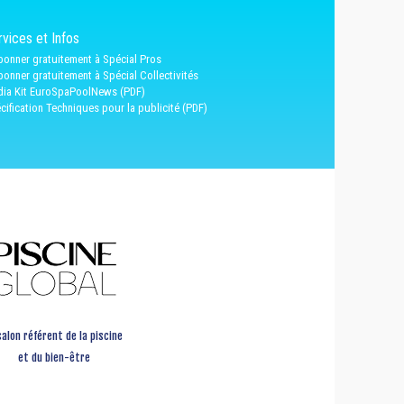
vices et Infos
bonner gratuitement à Spécial Pros
bonner gratuitement à Spécial Collectivités
ia Kit EuroSpaPoolNews (PDF)
cification Techniques pour la publicité (PDF)
salon référent de la piscine
et du bien-être