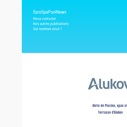
EuroSpaPoolNews
Nous contacter
Nos autres publications
Qui sommes nous ?
Abris de Piscine, spas e
Terrasse d’Alukov