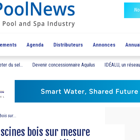
No
pements
Agenda
Distributeurs
Annonces
Annua
ter du sel...
Devenir concessionnaire Aquilus
IDÉALU, un réseau 
bois sur...
piscines bois sur mesure