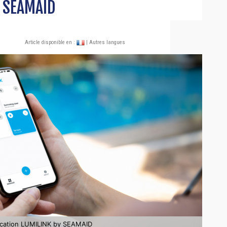
y SEAMAID
Article disponible en :
| Autres langues
pplication LUMILINK by SEAMAID