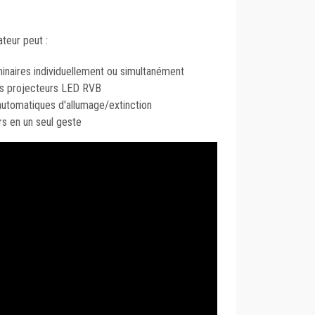
sateur peut :
minaires individuellement ou simultanément
es projecteurs LED RVB
utomatiques d'allumage/extinction
rs en un seul geste