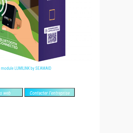
u module LUMILINK by SEAMAID
es web
Contacter l'entreprise