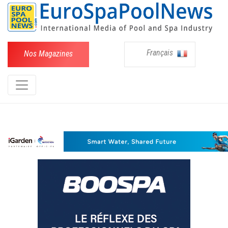
Français
Nos Magazines