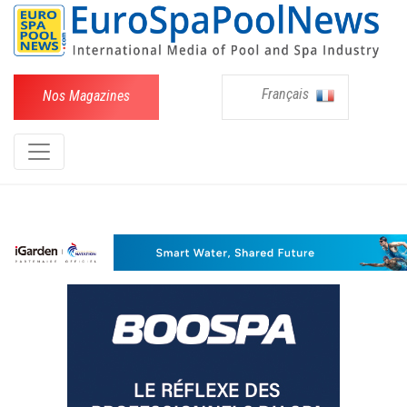
Français
Nos Magazines