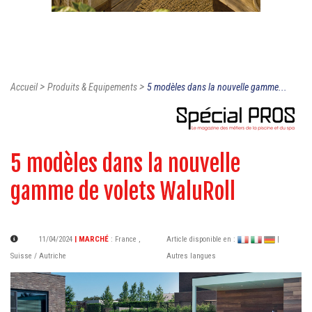
>
>
Accueil
Produits & Equipements
5 modèles dans la nouvelle gamme...
5 modèles dans la nouvelle
gamme de volets WaluRoll
11/04/2024
| MARCHÉ
:
France
,
Article disponible en :
|
Suisse / Autriche
Autres langues