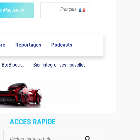
Français
s Magazines
ire
Reportages
Podcasts
BtoB pour...
Bien intégrer ses nouvelles...
ACCES RAPIDE