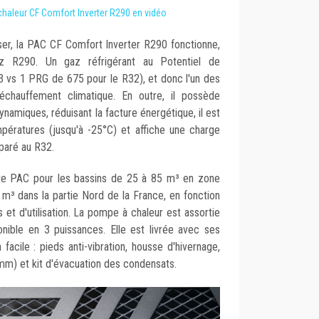
haleur CF Comfort Inverter R290 en vidéo
r, la PAC CF Comfort Inverter R290 fonctionne,
 R290. Un gaz réfrigérant au Potentiel de
3 vs 1 PRG de 675 pour le R32), et donc l'un des
échauffement climatique. En outre, il possède
namiques, réduisant la facture énergétique, il est
ératures (jusqu'à -25°C) et affiche une charge
paré au R32.
e PAC pour les bassins de 25 à 85 m³ en zone
 m³ dans la partie Nord de la France, en fonction
et d'utilisation. La pompe à chaleur est assortie
onible en 3 puissances. Elle est livrée avec ses
 facile : pieds anti-vibration, housse d'hivernage,
mm) et kit d'évacuation des condensats.