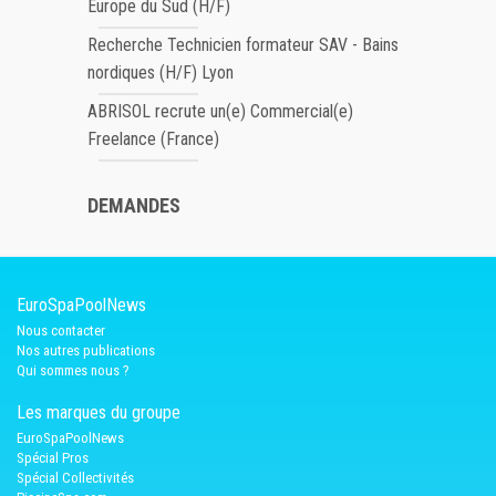
Europe du Sud (H/F)
Recherche Technicien formateur SAV - Bains
nordiques (H/F) Lyon
ABRISOL recrute un(e) Commercial(e)
Freelance (France)
DEMANDES
EuroSpaPoolNews
Nous contacter
Nos autres publications
Qui sommes nous ?
Les marques du groupe
EuroSpaPoolNews
Spécial Pros
Spécial Collectivités