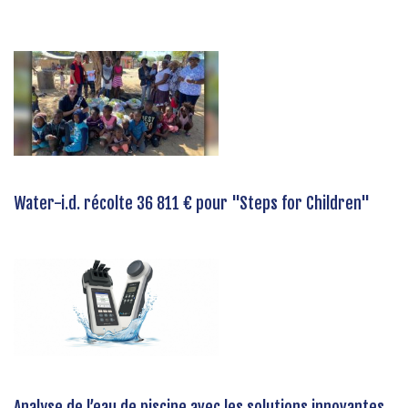
Water-i.d. récolte 36 811 € pour "Steps for Children"
Analyse de l’eau de piscine avec les solutions innovantes