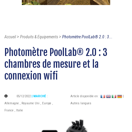
>
>
Accueil
Produits & Equipements
Photomètre PoolLab® 2.0 : 3...
Photomètre PoolLab® 2.0 : 3
chambres de mesure et la
connexion wifi
05/12/2022
| MARCHÉ
:
Article disponible en :
|
Allemagne
,
Royaume Uni
,
Europe
,
Autres langues
France
,
Italie