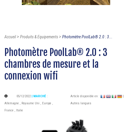
>
>
Accueil
Produits & Equipements
Photomètre PoolLab® 2.0 : 3...
Photomètre PoolLab® 2.0 : 3
chambres de mesure et la
connexion wifi
05/12/2022
| MARCHÉ
:
Article disponible en :
|
Allemagne
,
Royaume Uni
,
Europe
,
Autres langues
France
,
Italie