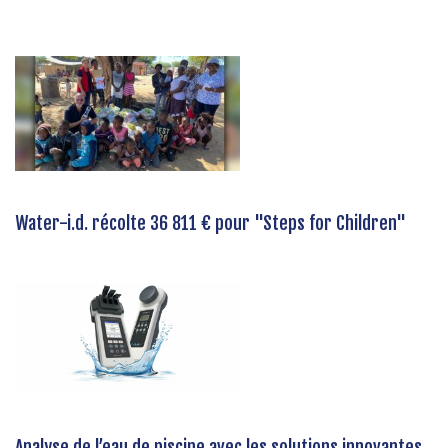
Water-i.d. récolte 36 811 € pour "Steps for Children"
Analyse de l’eau de piscine avec les solutions innovantes