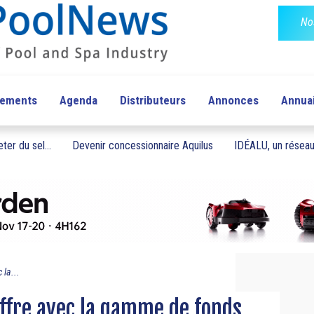
No
pements
Agenda
Distributeurs
Annonces
Annua
ter du sel...
Devenir concessionnaire Aquilus
IDÉALU, un réseau 
 la...
offre avec la gamme de fonds