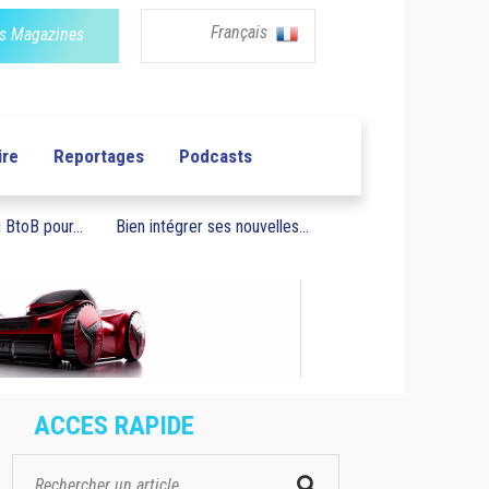
Français
s Magazines
ire
Reportages
Podcasts
BtoB pour...
Bien intégrer ses nouvelles...
ACCES RAPIDE