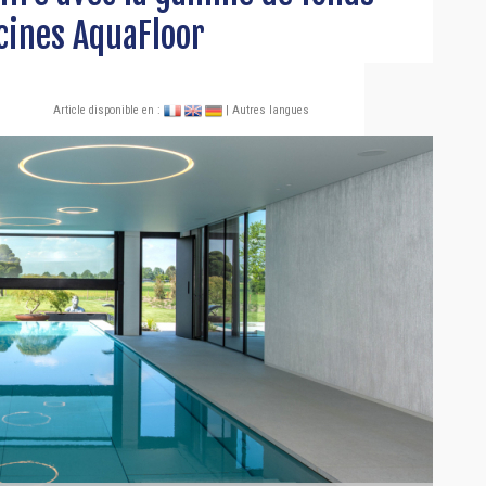
cines AquaFloor
Article disponible en :
| Autres langues